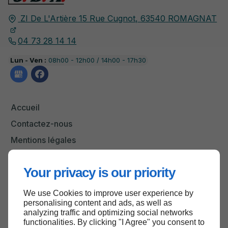
ZI De L'Artière 15 Rue Cugnot,
63540
ROMAGNAT
04 73 28 14 14
Lun - Ven :
08h00 - 12h00 / 14h00 - 17h30
Accueil
Contactez-nous
Mentions légales
Plan du site
Your privacy is our priority
We use Cookies to improve user experience by
Haut de page
personalising content and ads, as well as
analyzing traffic and optimizing social networks
functionalities. By clicking "I Agree" you consent to