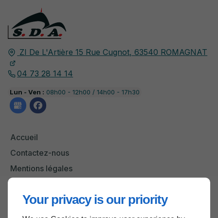
ZI De L'Artière 15 Rue Cugnot,
63540
ROMAGNAT
04 73 28 14 14
Lun - Ven :
08h00 - 12h00 / 14h00 - 17h30
Accueil
Contactez-nous
Mentions légales
Plan du site
Your privacy is our priority